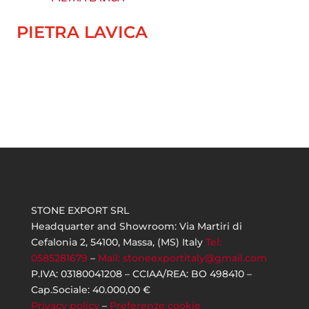
PIETRA LAVICA
STONE EXPORT SRL
Headquarter and Showroom: Via Martiri di
Cefalonia 2, 54100, Massa, (MS) Italy
Tel:
0585281679
–
Mail: stoneexportitaly@gmail.com
P.IVA: 03180041208 – CCIAA/REA: BO 498410 –
Cap.Sociale: 40.000,00 €
Privacy policy
–
Preferenze cookie